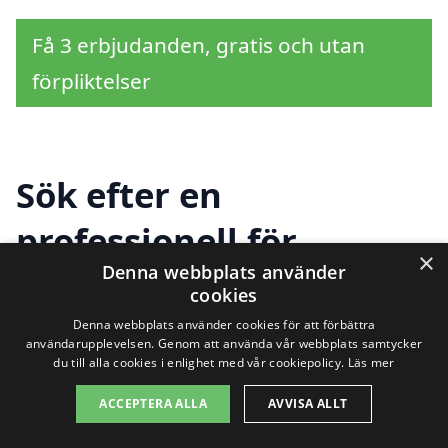
Få 3 erbjudanden, gratis och utan
förpliktelser
Sök efter en
professionell för
×
Denna webbplats använder
köksrenovering i andra
cookies
städer nära Alunda
Denna webbplats använder cookies för att förbättra
användarupplevelsen. Genom att använda vår webbplats samtycker
du till alla cookies i enlighet med vår cookiepolicy.
Läs mer
ACCEPTERA ALLA
AVVISA ALLT
Att renovera köket kan vara en stor
investering och en fantastisk möjlighet att