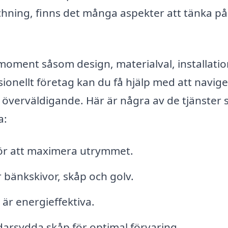
chning, finns det många aspekter att tänka på
moment såsom design, materialval, installati
ssionellt företag kan du få hjälp med att navig
 överväldigande. Här är några av de tjänster
a:
för att maximera utrymmet.
ör bänkskivor, skåp och golv.
är energieffektiva.
darsydda skåp för optimal förvaring.