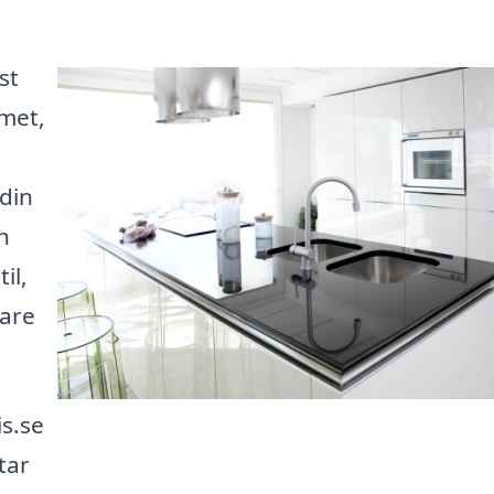
st
met,
 din
n
il,
kare
s.se
tar