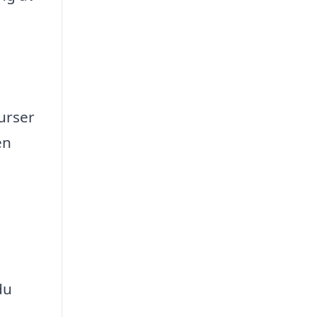
urser
en
du