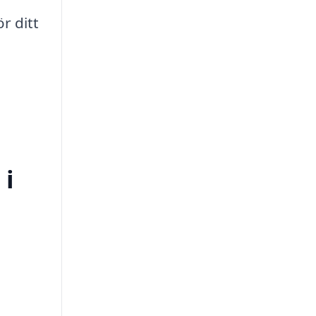
r ditt
 i