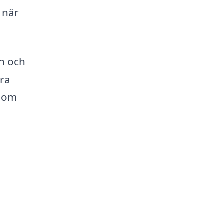
 när
on och
era
 som