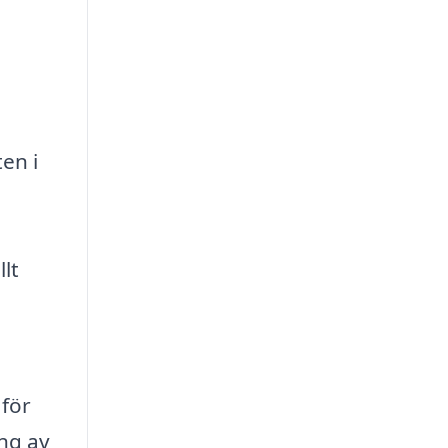
en i
lt
 för
ng av