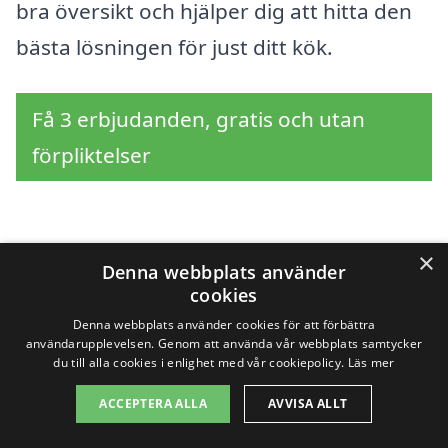
bra översikt och hjälper dig att hitta den
bästa lösningen för just ditt kök.
Få 3 erbjudanden, gratis och utan
förpliktelser
Sök efter en
×
Denna webbplats använder
cookies
professionell för
Denna webbplats använder cookies för att förbättra
användarupplevelsen. Genom att använda vår webbplats samtycker
köksrenovering i andra
du till alla cookies i enlighet med vår cookiepolicy.
Läs mer
städer nära Angered
ACCEPTERA ALLA
AVVISA ALLT