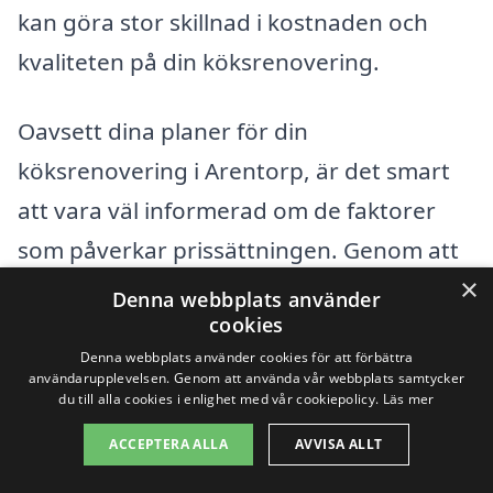
kan göra stor skillnad i kostnaden och
kvaliteten på din köksrenovering.
Oavsett dina planer för din
köksrenovering i Arentorp, är det smart
att vara väl informerad om de faktorer
som påverkar prissättningen. Genom att
×
göra din research och överväga dina
Denna webbplats använder
cookies
alternativ noggrant kan du säkerställa att
Denna webbplats använder cookies för att förbättra
din renovering blir både lyckad och
användarupplevelsen. Genom att använda vår webbplats samtycker
du till alla cookies i enlighet med vår cookiepolicy.
Läs mer
kostnadseffektiv.
ACCEPTERA ALLA
AVVISA ALLT
Få 3 erbjudanden, gratis och utan