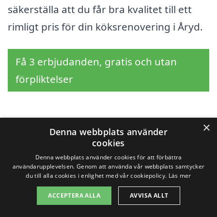
säkerställa att du får bra kvalitet till ett
rimligt pris för din köksrenovering i Åryd.
Få 3 erbjudanden, gratis och utan
förpliktelser
×
Sök efter en
Denna webbplats använder
cookies
professionell för
Denna webbplats använder cookies för att förbättra
användarupplevelsen. Genom att använda vår webbplats samtycker
köksrenovering i andra
du till alla cookies i enlighet med vår cookiepolicy.
Läs mer
städer nära Åryd
ACCEPTERA ALLA
AVVISA ALLT