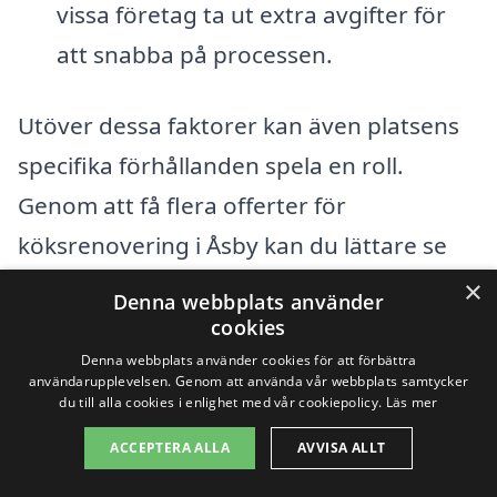
vissa företag ta ut extra avgifter för
att snabba på processen.
Utöver dessa faktorer kan även platsens
specifika förhållanden spela en roll.
Genom att få flera offerter för
köksrenovering i Åsby kan du lättare se
vilka alternativ som finns och vilken typ av
×
Denna webbplats använder
arbete som bäst passar din budget och
cookies
dina behov. Det är också en bra idé att
Denna webbplats använder cookies för att förbättra
användarupplevelsen. Genom att använda vår webbplats samtycker
titta på tidigare kundrecensioner för att
du till alla cookies i enlighet med vår cookiepolicy.
Läs mer
säkerställa att du väljer ett pålitligt
ACCEPTERA ALLA
AVVISA ALLT
företag för ditt projekt.