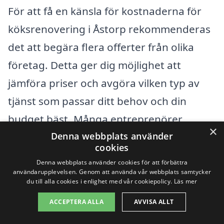
För att få en känsla för kostnaderna för
köksrenovering i Åstorp rekommenderas
det att begära flera offerter från olika
företag. Detta ger dig möjlighet att
jämföra priser och avgöra vilken typ av
tjänst som passar ditt behov och din
budget bäst. Många entreprenörer
×
erbjuder även gratis konsultationer, vilket
Denna webbplats använder
cookies
kan vara ett bra tillfälle att diskutera dina
Denna webbplats använder cookies för att förbättra
idéer och få professionella råd om hur
användarupplevelsen. Genom att använda vår webbplats samtycker
du till alla cookies i enlighet med vår cookiepolicy.
Läs mer
man går vidare med renoveringen.
ACCEPTERA ALLA
AVVISA ALLT
Genom att göra ordentlig research och