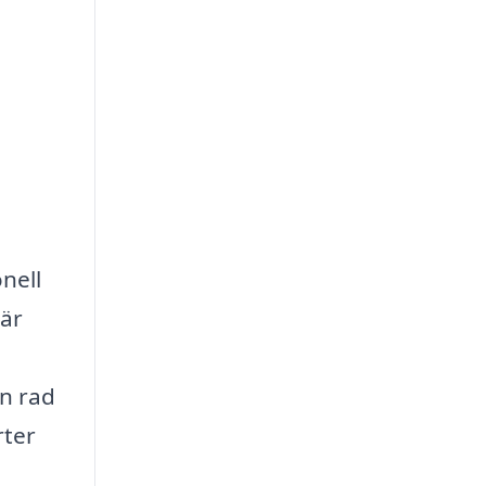
nell
bär
en rad
rter