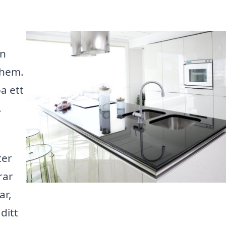
en
 hem.
a ett
.
ter
rar
ar,
 ditt