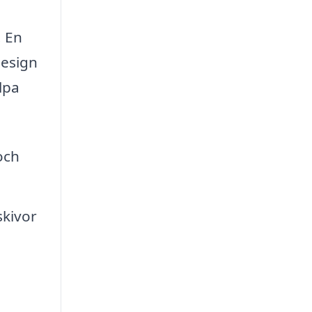
. En
design
lpa
och
skivor