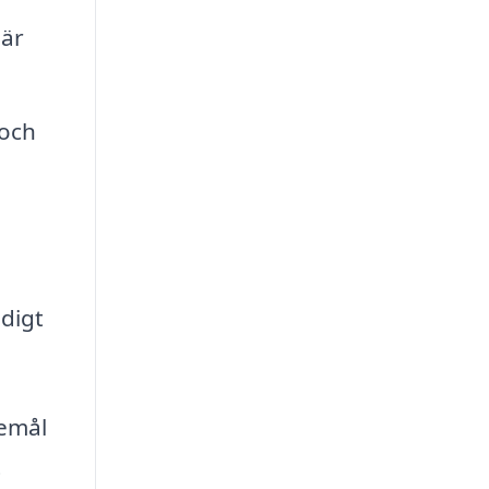
 är
 och
digt
kemål
t