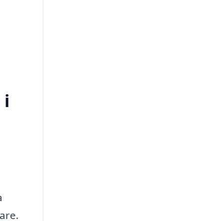
 i
a
are.