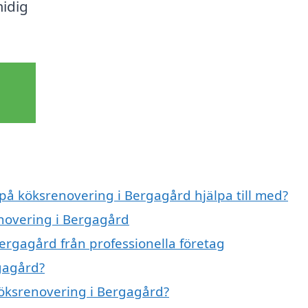
midig
 på köksrenovering i Bergagård hjälpa till med?
enovering i Bergagård
ergagård från professionella företag
gagård?
 köksrenovering i Bergagård?