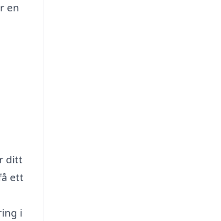
r en
 ditt
å ett
ing i