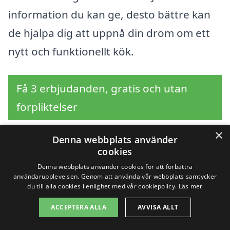
information du kan ge, desto bättre kan
de hjälpa dig att uppnå din dröm om ett
nytt och funktionellt kök.
Få 3 erbjudanden, gratis och utan
förpliktelser
×
Denna webbplats använder
cookies
Sök efter en
Denna webbplats använder cookies för att förbättra
användarupplevelsen. Genom att använda vår webbplats samtycker
professionell för
du till alla cookies i enlighet med vår cookiepolicy.
Läs mer
köksrenovering i andra
ACCEPTERA ALLA
AVVISA ALLT