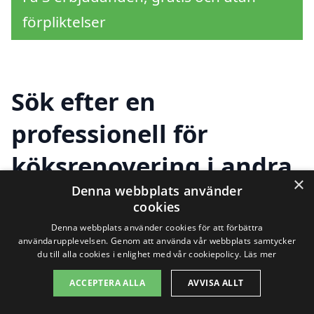
förpliktelser
Sök efter en
professionell för
köksrenovering i andra
×
städer nära Bro
Denna webbplats använder
cookies
Denna webbplats använder cookies för att förbättra
användarupplevelsen. Genom att använda vår webbplats samtycker
Att renovera ditt kök är en spännande
du till alla cookies i enlighet med vår cookiepolicy.
Läs mer
och viktig process som kan förvandla ditt
ACCEPTERA ALLA
AVVISA ALLT
hem. Om du letar efter experter för