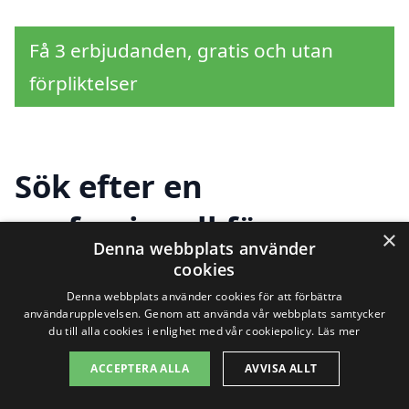
Få 3 erbjudanden, gratis och utan
förpliktelser
Sök efter en
professionell för
×
Denna webbplats använder
köksrenovering i andra
cookies
Denna webbplats använder cookies för att förbättra
städer nära Fårbo
användarupplevelsen. Genom att använda vår webbplats samtycker
du till alla cookies i enlighet med vår cookiepolicy.
Läs mer
ACCEPTERA ALLA
AVVISA ALLT
Att renovera köket är ett stort steg som