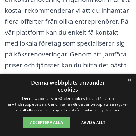
kosta, rekommenderar vi att du inhämtar
flera offerter från olika entreprenörer. På
vår plattform kan du enkelt få kontakt
med lokala företag som specialiserar sig
på köksrenoveringar. Genom att jämföra
priser och tjänster kan du hitta det bästa
erbjudandet som passar din budget och
×
Denna webbplats använder
dina behov.
cookies
Denna webbplats använder cookies för att förbättra
användarupplevelsen. Genom att använda vår webbplats samtycker
Att investera i köksrenovering handlar
du till alla cookies i enlighet med vår cookiepolicy.
Läs mer
inte bara om kostnader, utan också om
ACCEPTERA ALLA
AVVISA ALLT
att skapa ett trivsamt och funktionellt