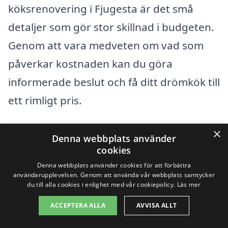
köksrenovering i Fjugesta är det små
detaljer som gör stor skillnad i budgeten.
Genom att vara medveten om vad som
påverkar kostnaden kan du göra
informerade beslut och få ditt drömkök till
ett rimligt pris.
×
Få 3 erbjudanden, gratis och utan
Denna webbplats använder
cookies
förpliktelser
Denna webbplats använder cookies för att förbättra
användarupplevelsen. Genom att använda vår webbplats samtycker
du till alla cookies i enlighet med vår cookiepolicy.
Läs mer
Sök efter en
ACCEPTERA ALLA
AVVISA ALLT