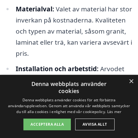
Materialval:
Valet av material har stor
inverkan på kostnaderna. Kvaliteten
och typen av material, såsom granit,
laminat eller trä, kan variera avsevärt i
pris.
Installation och arbetstid:
Arvodet
för hantverkare kan också påverka
×
Denna webbplats använder
totalkostnaden. Det är viktigt att få
cookies
Denna webbplats använder cookies för att förbättra
offerter från olika företag som
användarupplevelsen. Genom att använda vår webbplats samtycker
erbjuder köksrenovering i Fliseryd för
du till alla cookies i enlighet med vår cookiepolicy.
Läs mer
att jämföra priser och kvalitet.
ACCEPTERA ALLA
AVVISA ALLT