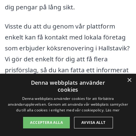
dig pengar på lång sikt.
Visste du att du genom vår plattform
enkelt kan få kontakt med lokala företag
som erbjuder köksrenovering i Hallstavik?
Vi gör det enkelt för dig att få flera
prisförslag, så du kan fatta ett informerat
×
beslut och säkerställa att din renovering
Denna webbplats använder
cookies
blir både lyckad och prisvärd.
Denna webbplats använder cookies för att förbättra
användarupplevelsen. Genom att använda vår webbplats samtycker
du till alla cookies i enlighet med vår cookiepolicy.
Läs mer
Få 3 erbjudanden, gratis och utan
ACCEPTERA ALLA
AVVISA ALLT
förpliktelser