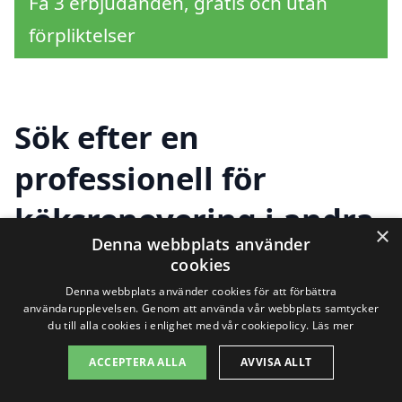
Få 3 erbjudanden, gratis och utan
förpliktelser
Sök efter en
professionell för
köksrenovering i andra
×
Denna webbplats använder
städer nära
cookies
Häradsbygden
Denna webbplats använder cookies för att förbättra
användarupplevelsen. Genom att använda vår webbplats samtycker
du till alla cookies i enlighet med vår cookiepolicy.
Läs mer
ACCEPTERA ALLA
AVVISA ALLT
Att renovera ditt kök är ett stort projekt