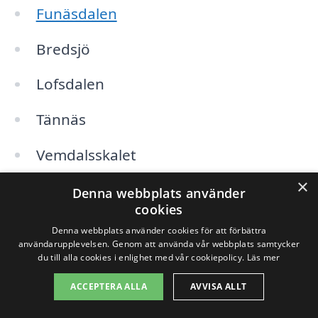
Funäsdalen
Bredsjö
Lofsdalen
Tännäs
Vemdalsskalet
×
Klövsjö
Denna webbplats använder
cookies
Ytterhogdal
Denna webbplats använder cookies för att förbättra
användarupplevelsen. Genom att använda vår webbplats samtycker
du till alla cookies i enlighet med vår cookiepolicy.
Läs mer
När du letar efter köksrenovering i Hede
ACCEPTERA ALLA
AVVISA ALLT
eller i angränsande områden är det viktigt