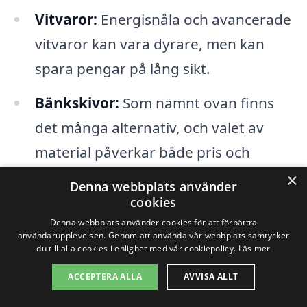
Vitvaror:
Energisnåla och avancerade
vitvaror kan vara dyrare, men kan
spara pengar på lång sikt.
Bänkskivor:
Som nämnt ovan finns
det många alternativ, och valet av
material påverkar både pris och
hållbarhet.
×
Denna webbplats använder
cookies
Rör och el:
Eventuell omdragning av
Denna webbplats använder cookies för att förbättra
rör eller el kan öka
användarupplevelsen. Genom att använda vår webbplats samtycker
du till alla cookies i enlighet med vår cookiepolicy.
Läs mer
arbetskostnaderna.
ACCEPTERA ALLA
AVVISA ALLT
Slutligen, arbetskostnaderna kan variera