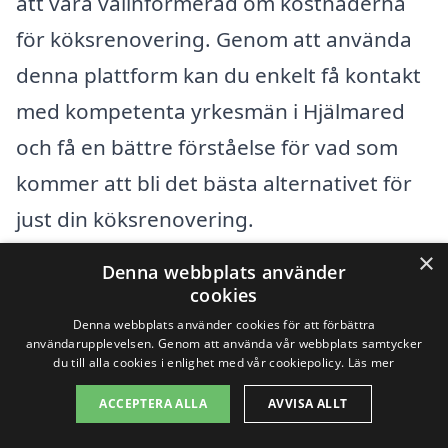
att vara välinformerad om kostnaderna
för köksrenovering. Genom att använda
denna plattform kan du enkelt få kontakt
med kompetenta yrkesmän i Hjälmared
och få en bättre förståelse för vad som
kommer att bli det bästa alternativet för
just din köksrenovering.
×
Denna webbplats använder
Få 3 erbjudanden, gratis och utan
cookies
förpliktelser
Denna webbplats använder cookies för att förbättra
användarupplevelsen. Genom att använda vår webbplats samtycker
du till alla cookies i enlighet med vår cookiepolicy.
Läs mer
ACCEPTERA ALLA
AVVISA ALLT
Sök efter en