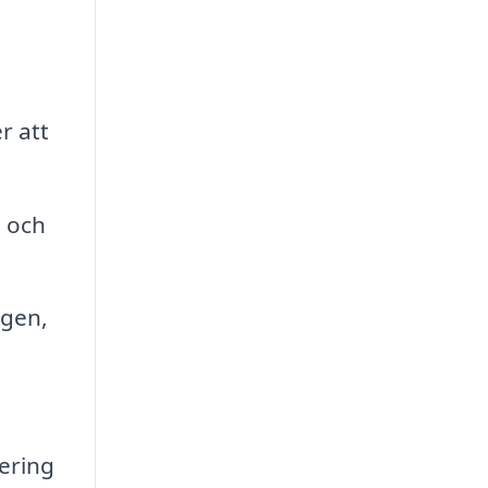
r att
n och
ngen,
vering