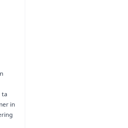
in
 ta
mer in
ering