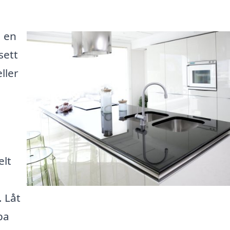
a en
sett
ller
elt
. Låt
pa