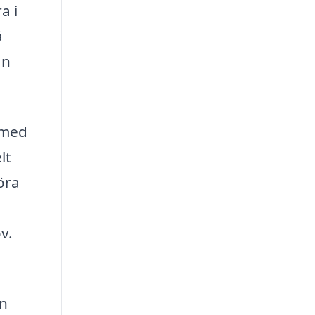
a i
å
an
 med
lt
öra
v.
in