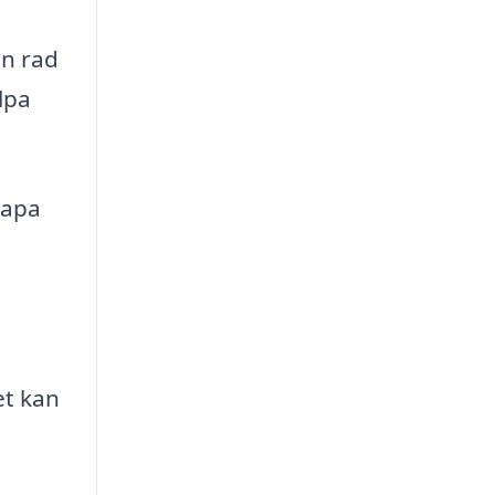
en rad
lpa
kapa
et kan