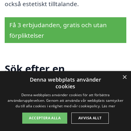
också estetiskt tilltalande.
Få 3 erbjudanden, gratis och utan
förpliktelser
Sök efter en
×
professionell för
Denna webbplats använder
cookies
köksrenovering i andra
Denna webbplats använder cookies för att förbättra
användarupplevelsen. Genom att använda vår webbplats samtycker
städer nära Jung
du till alla cookies i enlighet med vår cookiepolicy.
Läs mer
ACCEPTERA ALLA
AVVISA ALLT