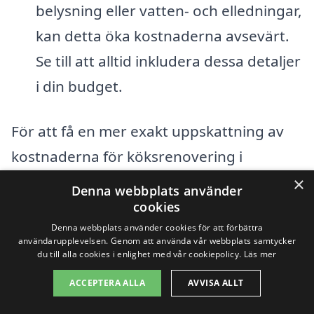
belysning eller vatten- och elledningar,
kan detta öka kostnaderna avsevärt.
Se till att alltid inkludera dessa detaljer
i din budget.
För att få en mer exakt uppskattning av
kostnaderna för köksrenovering i
Karlskrona är det en bra idé att kontakta
×
Denna webbplats använder
flera olika entreprenörer och be om
cookies
Denna webbplats använder cookies för att förbättra
offerter. Genom vår plattform kan du
användarupplevelsen. Genom att använda vår webbplats samtycker
enkelt få kontakt med erfarna
du till alla cookies i enlighet med vår cookiepolicy.
Läs mer
yrkesverksamma som kan hjälpa dig att
ACCEPTERA ALLA
AVVISA ALLT
förverkliga dina köksdrömmar utan att