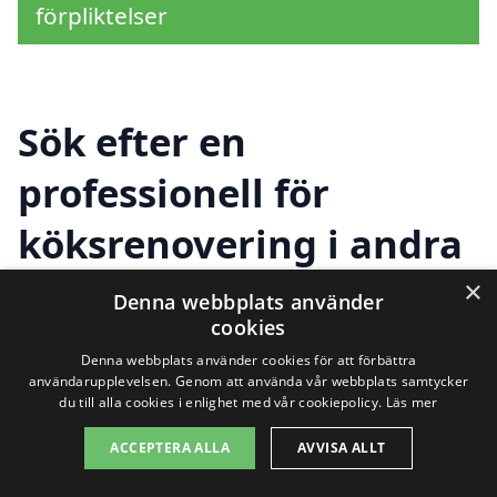
förpliktelser
Sök efter en
professionell för
köksrenovering i andra
städer nära Kävlinge
×
Denna webbplats använder
cookies
Denna webbplats använder cookies för att förbättra
Att renovera sitt kök är en stor
användarupplevelsen. Genom att använda vår webbplats samtycker
du till alla cookies i enlighet med vår cookiepolicy.
Läs mer
investering och ett viktigt projekt som kan
ACCEPTERA ALLA
AVVISA ALLT
förvandla hela hemmet. Om du är bosatt i