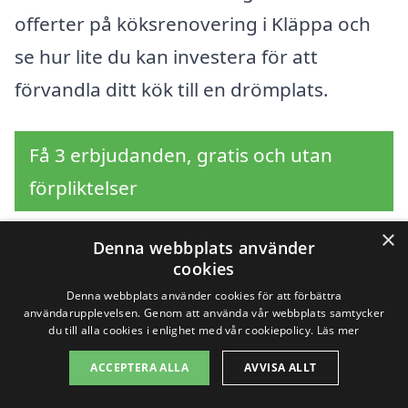
offerter på köksrenovering i Kläppa och
se hur lite du kan investera för att
förvandla ditt kök till en drömplats.
Få 3 erbjudanden, gratis och utan
förpliktelser
×
Denna webbplats använder
cookies
Sök efter en
Denna webbplats använder cookies för att förbättra
användarupplevelsen. Genom att använda vår webbplats samtycker
professionell för
du till alla cookies i enlighet med vår cookiepolicy.
Läs mer
köksrenovering i andra
ACCEPTERA ALLA
AVVISA ALLT