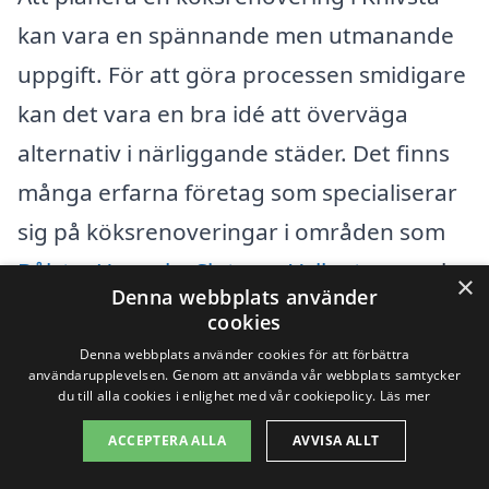
kan vara en spännande men utmanande
uppgift. För att göra processen smidigare
kan det vara en bra idé att överväga
alternativ i närliggande städer. Det finns
många erfarna företag som specialiserar
sig på köksrenoveringar i områden som
Bålsta
,
Uppsala
,
Sigtuna
,
Vallentuna
, och
×
Denna webbplats använder
Habo
. Genom att välja en lokal expert kan
cookies
du få personlig service och råd som är
Denna webbplats använder cookies för att förbättra
användarupplevelsen. Genom att använda vår webbplats samtycker
anpassade efter dina specifika behov.
du till alla cookies i enlighet med vår cookiepolicy.
Läs mer
ACCEPTERA ALLA
AVVISA ALLT
När du letar efter professionell hjälp är