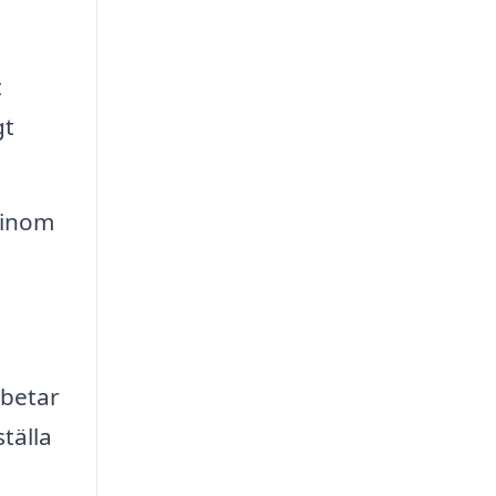
t
gt
 inom
rbetar
tälla