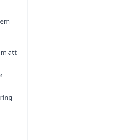
blem
om att
e
ring