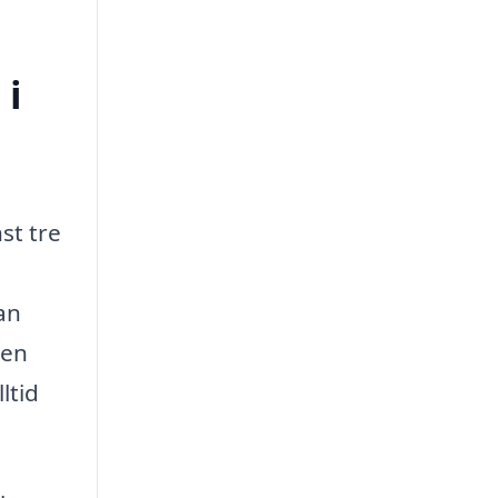
 i
st tre
an
den
ltid