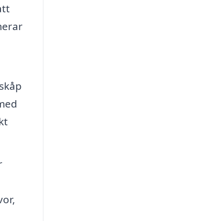
att
merar
 skåp
 med
kt
r
vor,