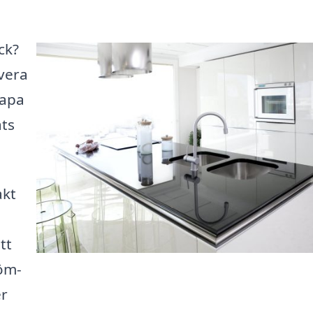
ck?
overa
kapa
ats
akt
tt
röm-
er