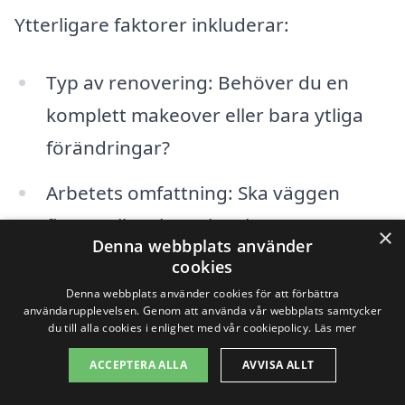
Ytterligare faktorer inkluderar:
Typ av renovering: Behöver du en
komplett makeover eller bara ytliga
förändringar?
Arbetets omfattning: Ska väggen
flyttas eller ska golvet läggas om?
×
Denna webbplats använder
cookies
Val av hantverkare: Kostnaden kan
Denna webbplats använder cookies för att förbättra
variera beroende på vilken
användarupplevelsen. Genom att använda vår webbplats samtycker
du till alla cookies i enlighet med vår cookiepolicy.
Läs mer
professionell entreprenör du väljer att
anlita.
ACCEPTERA ALLA
AVVISA ALLT