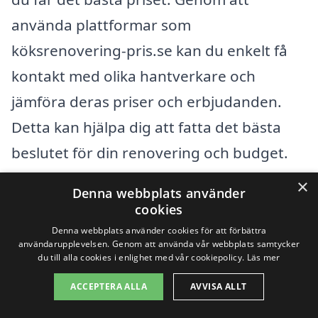
använda plattformar som
köksrenovering-pris.se kan du enkelt få
kontakt med olika hantverkare och
jämföra deras priser och erbjudanden.
Detta kan hjälpa dig att fatta det bästa
beslutet för din renovering och budget.
×
Denna webbplats använder
Sammanfattningsvis, genom att noggrant
cookies
överväga dina behov och prioriteter kan
Denna webbplats använder cookies för att förbättra
användarupplevelsen. Genom att använda vår webbplats samtycker
du påverka kostnaden för din
du till alla cookies i enlighet med vår cookiepolicy.
Läs mer
köksrenovering i Lidhult positivt. Med rätt
ACCEPTERA ALLA
AVVISA ALLT
information och resurser kan din