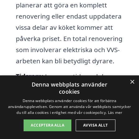
planerar att göra en komplett
renovering eller endast uppdatera
vissa delar av köket kommer att
påverka priset. En total renovering
som involverar elektriska och VVS-
arbeten kan bli betydligt dyrare.
Tidsram:
Leveranstider och hur
×
Denna webbplats använder
snabbt du vill ha renoveringen
cookies
genomförd kan också påverka priset.
Denna webbplats använder cookies för att förbättra
användarupplevelsen. Genom att använda vår webbplats samtycker
Snabbare leveranser kan kosta mer,
du till alla cookies i enlighet med vår cookiepolicy.
Läs mer
särskilt om hantverkarna behöver
ACCEPTERA ALLA
AVVISA ALLT
omprioritera sina scheman.