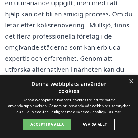
en utmanande uppgift, men med rätt
hjälp kan det bli en smidig process. Om du
letar efter köksrenovering i Mullsjö, finns
det flera professionella företag i de
omgivande städerna som kan erbjuda
expertis och erfarenhet. Genom att
utforska alternativen i närheten kan du
×
lättare hitta det bästa erbjudandet för ditt
Denna webbplats använder
cookies
renoveringsprojekt.
Denna webbplats använder cookies för att förbättra
användarupplevelsen. Genom att använda vår webbplats samtycker
Några av de närliggande städerna där du
du till alla cookies i enlighet med vår cookiepolicy.
Läs mer
kan hitta skickliga hantverkare inkluderar:
ACCEPTERA ALLA
AVVISA ALLT