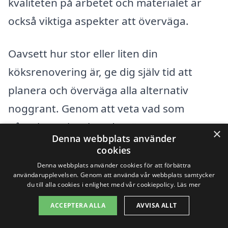
kvaliteten på arbetet och materialet är
också viktiga aspekter att överväga.
Oavsett hur stor eller liten din
köksrenovering är, ge dig själv tid att
planera och överväga alla alternativ
noggrant. Genom att veta vad som
påverkar priset kan du göra mer
×
Denna webbplats använder
informerade val och hitta det bästa
cookies
företaget för köksrenovering i Norsjö som
Denna webbplats använder cookies för att förbättra
användarupplevelsen. Genom att använda vår webbplats samtycker
uppfyller dina behov och budget.
du till alla cookies i enlighet med vår cookiepolicy.
Läs mer
ACCEPTERA ALLA
AVVISA ALLT
Få 3 erbjudanden, gratis och utan