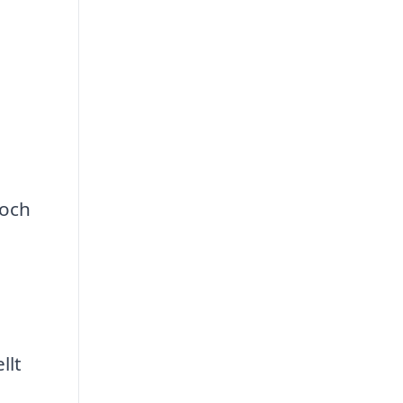
 och
llt