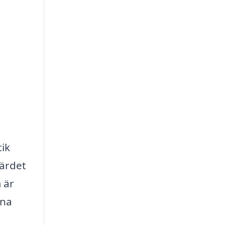
tik
värdet
 är
ina