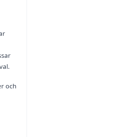
ar
ssar
val.
er och