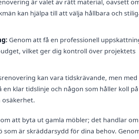
enovering är valet av rätt material, oavsett o
kmän kan hjälpa till att välja hållbara och stili
ng:
Genom att få en professionell uppskattnin
dget, vilket ger dig kontroll över projektets
renovering kan vara tidskrävande, men med 
å en klar tidslinje och någon som håller koll på
h osäkerhet.
 om att byta ut gamla möbler; det handlar om
jö som är skräddarsydd för dina behov. Genom