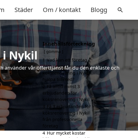
m
Städer
Om / kontakt
Blogg
Innehållsförteckning
i Nykil
gömma
1
Vad kan ett företag
som är specialiserat på
ch använder vår offerttjänst får du den enklaste och
köksrenovering i Nykil
hjälpa till med?
2
Få alltid minst 3
erbjudanden för
köksrenovering i Nykil
3
Få 3 erbjudanden för
köksrenovering i Nykil
från professionella
företag
4
Hur mycket kostar