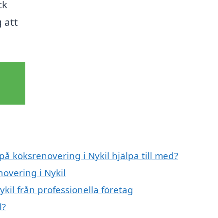
ck
 att
på köksrenovering i Nykil hjälpa till med?
novering i Nykil
kil från professionella företag
l?