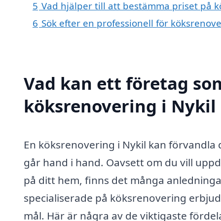
5
Vad hjälper till att bestämma priset på k
6
Sök efter en professionell för köksrenove
Vad kan ett företag som
köksrenovering i Nykil 
En köksrenovering i Nykil kan förvandla di
går hand i hand. Oavsett om du vill uppda
på ditt hem, finns det många anledningar
specialiserade på köksrenovering erbjude
mål. Här är några av de viktigaste förde