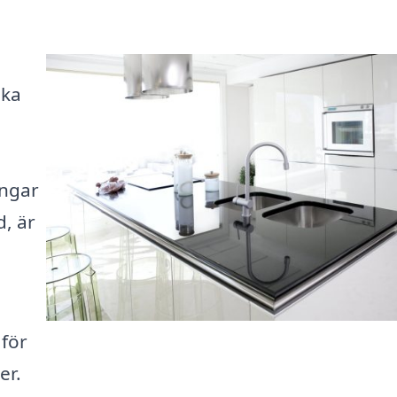
ska
ingar
, är
 för
er.