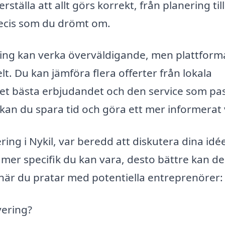
ställa att allt görs korrekt, från planering till
recis som du drömt om.
ering kan verka överväldigande, men plattform
t. Du kan jämföra flera offerter från lokala
 det bästa erbjudandet och den service som pa
an du spara tid och göra ett mer informerat 
ing i Nykil, var beredd att diskutera dina idé
 mer specifik du kan vara, desto bättre kan de
a när du pratar med potentiella entreprenörer:
vering?