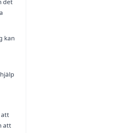
m det
ga
g kan
hjälp
 att
 att