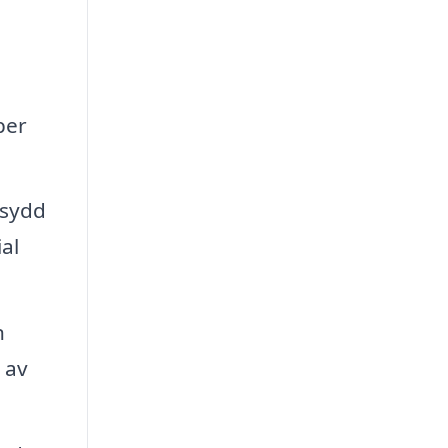
h
per
rsydd
al
n
 av