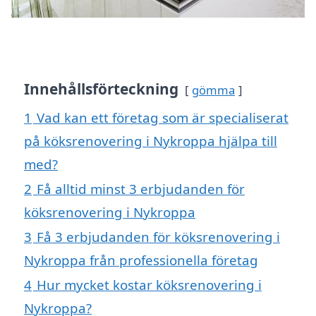
Innehållsförteckning
gömma
1
Vad kan ett företag som är specialiserat
på köksrenovering i Nykroppa hjälpa till
med?
2
Få alltid minst 3 erbjudanden för
köksrenovering i Nykroppa
3
Få 3 erbjudanden för köksrenovering i
Nykroppa från professionella företag
4
Hur mycket kostar köksrenovering i
Nykroppa?