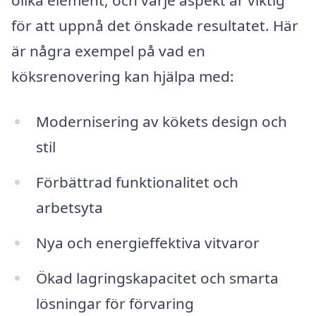
olika element, och varje aspekt är viktig
för att uppnå det önskade resultatet. Här
är några exempel på vad en
köksrenovering kan hjälpa med:
Modernisering av kökets design och
stil
Förbättrad funktionalitet och
arbetsyta
Nya och energieffektiva vitvaror
Ökad lagringskapacitet och smarta
lösningar för förvaring