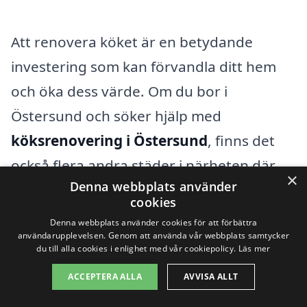
Att renovera köket är en betydande
investering som kan förvandla ditt hem
och öka dess värde. Om du bor i
Östersund och söker hjälp med
köksrenovering i Östersund
, finns det
också flera andra städer i närheten där
×
Denna webbplats använder
du kan hitta professionella hantverkare.
cookies
Det är viktigt att välja ett företag som kan
Denna webbplats använder cookies för att förbättra
användarupplevelsen. Genom att använda vår webbplats samtycker
erbjuda expertis och kvalitet, oavsett var i
du till alla cookies i enlighet med vår cookiepolicy.
Läs mer
området du befinner dig. Här är några av
ACCEPTERA ALLA
AVVISA ALLT
de närliggande städerna där du kan hitta