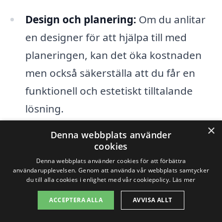
Design och planering:
Om du anlitar
en designer för att hjälpa till med
planeringen, kan det öka kostnaden
men också säkerställa att du får en
funktionell och estetiskt tilltalande
lösning.
×
Denna webbplats använder
Genom att överväga dessa faktorer kan
cookies
du få en bättre uppfattning om vad
Denna webbplats använder cookies för att förbättra
användarupplevelsen. Genom att använda vår webbplats samtycker
köksrenovering i Otterbäcken kommer att
du till alla cookies i enlighet med vår cookiepolicy.
Läs mer
kosta. Det är alltid en bra idé att inhämta
ACCEPTERA ALLA
AVVISA ALLT
flera offerter från olika företag för att