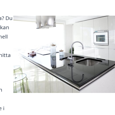
a? Du
 kan
nell
hitta
h
 i