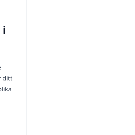
 i
e
 ditt
olika