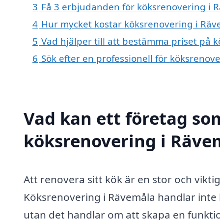
3
Få 3 erbjudanden för köksrenovering i R
4
Hur mycket kostar köksrenovering i Räv
5
Vad hjälper till att bestämma priset på
6
Sök efter en professionell för köksreno
Vad kan ett företag som
köksrenovering i Rävem
Att renovera sitt kök är en stor och vik
Köksrenovering i Rävemåla handlar inte 
utan det handlar om att skapa en funktione