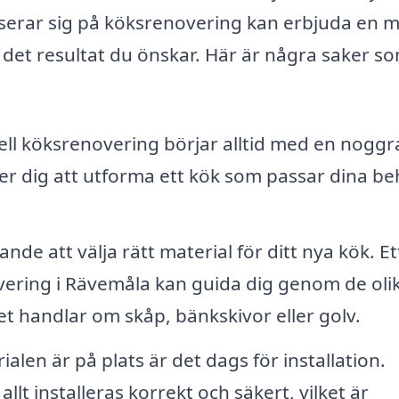
iserar sig på köksrenovering kan erbjuda en
nå det resultat du önskar. Här är några saker s
ll köksrenovering börjar alltid med en nogg
er dig att utforma ett kök som passar dina be
de att välja rätt material för ditt nya kök. Et
ering i Rävemåla kan guida dig genom de oli
t handlar om skåp, bänkskivor eller golv.
len är på plats är det dags för installation.
allt installeras korrekt och säkert, vilket är