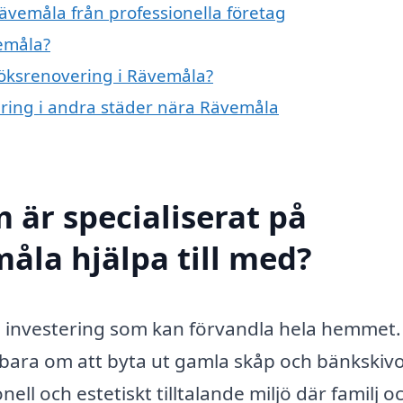
ävemåla från professionella företag
emåla?
 köksrenovering i Rävemåla?
vering i andra städer nära Rävemåla
 är specialiserat på
åla hjälpa till med?
tig investering som kan förvandla hela hemmet.
bara om att byta ut gamla skåp och bänkskivo
ll och estetiskt tilltalande miljö där familj o