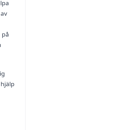
lpa
 av
t på
h
ig
 hjälp