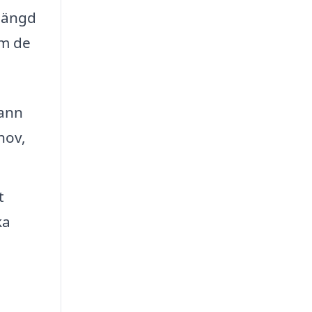
 mängd
om de
rann
hov,
t
ka