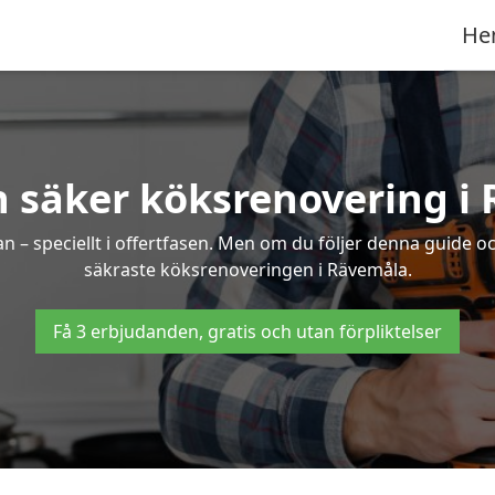
He
h säker köksrenovering i
an – speciellt i offertfasen. Men om du följer denna guide o
säkraste köksrenoveringen i Rävemåla.
Få 3 erbjudanden, gratis och utan förpliktelser