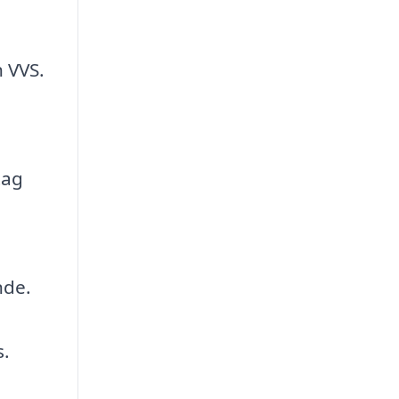
 VVS.
tag
nde.
s.