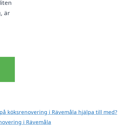
liten
, är
 på köksrenovering i Rävemåla hjälpa till med?
enovering i Rävemåla