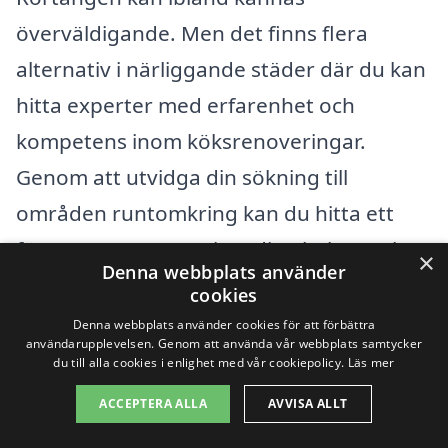
överväldigande. Men det finns flera
alternativ i närliggande städer där du kan
hitta experter med erfarenhet och
kompetens inom köksrenoveringar.
Genom att utvidga din sökning till
områden runtomkring kan du hitta ett
företag som passar just dina behov och
×
Denna webbplats använder
din budget.
cookies
Denna webbplats använder cookies för att förbättra
användarupplevelsen. Genom att använda vår webbplats samtycker
Här är några av de närliggande städerna
du till alla cookies i enlighet med vår cookiepolicy.
Läs mer
där du kan söka efter professionell hjälp
ACCEPTERA ALLA
AVVISA ALLT
för köksrenovering: