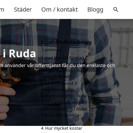
m
Städer
Om / kontakt
Blogg
Innehållsförteckning
 i Ruda
gömma
1
Vad kan ett företag
som är specialiserat på
ch använder vår offerttjänst får du den enklaste och
köksrenovering i Ruda
hjälpa till med?
2
Få alltid minst 3
erbjudanden för
köksrenovering i Ruda
3
Få 3 erbjudanden för
köksrenovering i Ruda
från professionella
företag
4
Hur mycket kostar