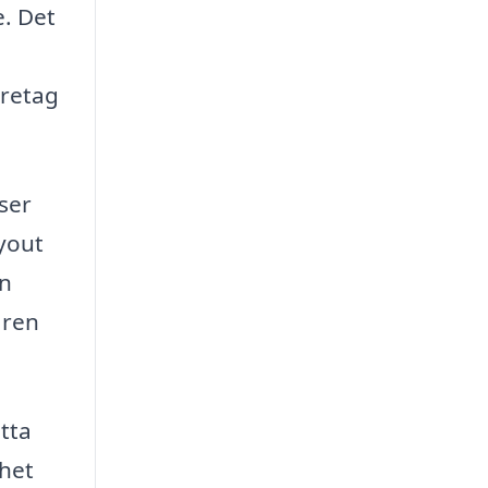
. Det
öretag
ser
yout
en
åren
tta
nhet