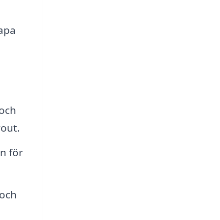
kapa
 och
yout.
n för
 och