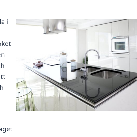
a i
a
öket
en
ch
tt
ch
taget