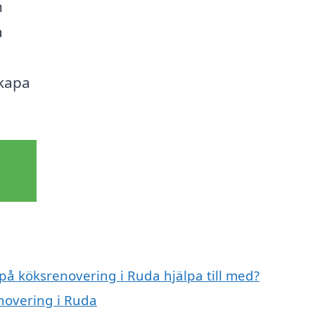
n
a
skapa
 på köksrenovering i Ruda hjälpa till med?
enovering i Ruda