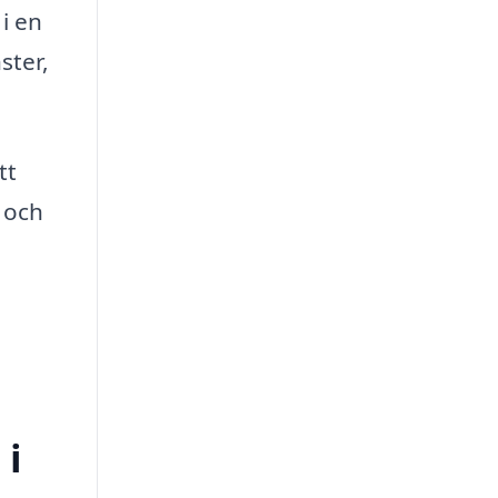
 i en
ster,
tt
t och
 i