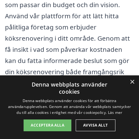
som passar din budget och din vision.
Använd vår plattform för att lätt hitta
pålitliga företag som erbjuder
köksrenovering i ditt område. Genom att
få insikt i vad som påverkar kostnaden
kan du fatta informerade beslut som gör
din köksrenovering både framgångsrik
×
och tillfredsställande.
Denna webbplats använder
cookies
Denna webbplats använder cookies för att förbättra
Få 3 erbjudanden, gratis och utan
användarupplevelsen. Genom att använda vår webbplats samtycker
du till alla cookies i enlighet med vår cookiepolicy.
Läs mer
förpliktelser
ACCEPTERA ALLA
AVVISA ALLT