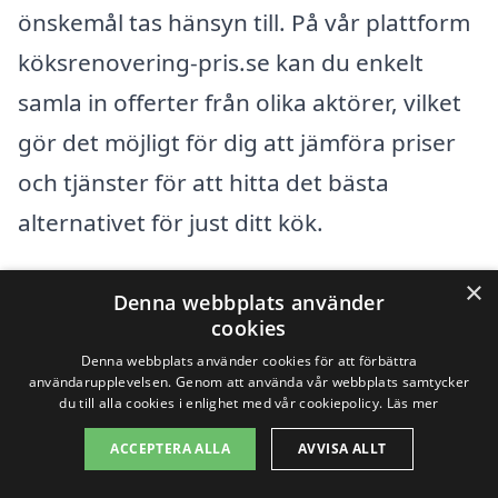
önskemål tas hänsyn till. På vår plattform
köksrenovering-pris.se kan du enkelt
samla in offerter från olika aktörer, vilket
gör det möjligt för dig att jämföra priser
och tjänster för att hitta det bästa
alternativet för just ditt kök.
×
Oavsett om du planerar en liten
Denna webbplats använder
cookies
uppfräschning eller en omfattande
Denna webbplats använder cookies för att förbättra
renovering, är det viktigt att ha en
användarupplevelsen. Genom att använda vår webbplats samtycker
du till alla cookies i enlighet med vår cookiepolicy.
Läs mer
realistisk budget och vara medveten om
vad som påverkar priset på
ACCEPTERA ALLA
AVVISA ALLT
köksrenovering i Salbohed. Med rätt