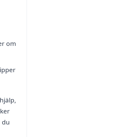
ter om
lipper
hjälp,
äker
m du