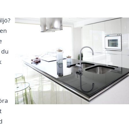
ljö?
sen
e
 du
k
öra
t
d