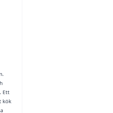
m.
ch
. Ett
t kök
la