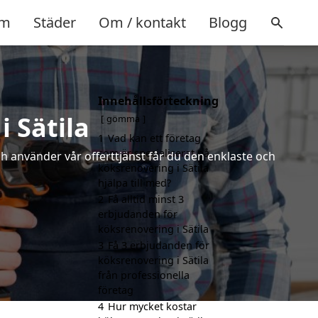
m
Städer
Om / kontakt
Blogg
Innehållsförteckning
i Sätila
gömma
1
Vad kan ett företag
som är specialiserat på
ch använder vår offerttjänst får du den enklaste och
köksrenovering i Sätila
hjälpa till med?
2
Få alltid minst 3
erbjudanden för
köksrenovering i Sätila
3
Få 3 erbjudanden för
köksrenovering i Sätila
från professionella
företag
4
Hur mycket kostar