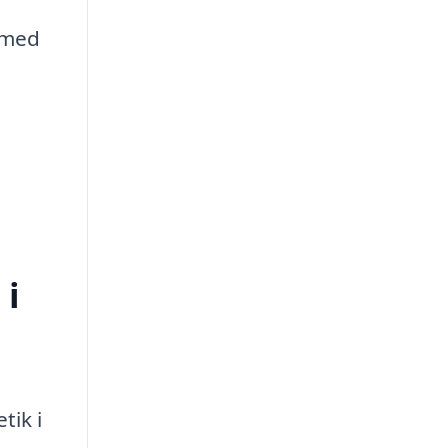
 med
 i
tik i