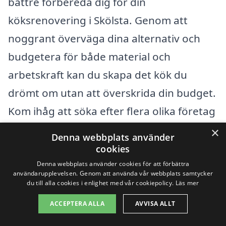
bättre förbereda dig för din
köksrenovering i Skölsta. Genom att
noggrant överväga dina alternativ och
budgetera för både material och
arbetskraft kan du skapa det kök du
drömt om utan att överskrida din budget.
Kom ihåg att söka efter flera olika företag
som erbjuder köksrenovering och jämföra
×
Denna webbplats använder
deras erbjudanden för att hitta den bästa
cookies
lösningen för just ditt projekt.
Denna webbplats använder cookies för att förbättra
användarupplevelsen. Genom att använda vår webbplats samtycker
du till alla cookies i enlighet med vår cookiepolicy.
Läs mer
Få 3 erbjudanden, gratis och utan
ACCEPTERA ALLA
AVVISA ALLT
förpliktelser