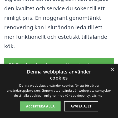
den kvalitet och service du söker till ett
rimligt pris. En noggrant genomtänkt
renovering kan i slutändan leda till ett
mer funktionellt och estetiskt tilltalande
kök.
Få 3 erbjudanden, gratis och utan
×
Denna webbplats använder
förpliktelser
cookies
Denna webbplats använder cookies för att förbättra
användarupplevelsen. Genom att använda vår webbplats samtycker
du till alla cookies i enlighet med vår cookiepolicy.
Läs mer
Sök efter en
ACCEPTERA ALLA
AVVISA ALLT
professionell för