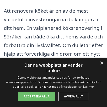
Att renovera köket är en av de mest
värdefulla investeringarna du kan göra i
ditt hem. En välplanerad köksrenovering i
Söråker kan både öka ditt hems värde och
förbättra din livskvalitet. Om du letar efter
hjälp att förverkliga din dröm om ett nytt
×
kök, kan du enkelt hitta professionella
Denna webbplats använder
cookies
hantverkare i närliggande städer. Genom
Denna webbplats använder cookies för att förbättra
vår plattform på köksrenovering-pris.se
användarupplevelsen. Genom att använda vår webbplats samtycker
du till alla cookies i enlighet med vår cookiepolicy.
Läs mer
kan du snabbt och enkelt få kontakt med
seriösa företag som specialiserar sig inom
ACCEPTERA ALLA
AVVISA ALLT
köksrenovering.