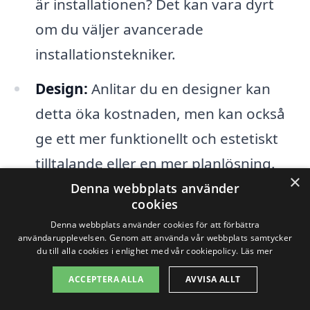
är installationen? Det kan vara dyrt
om du väljer avancerade
installationstekniker.
Design:
Anlitar du en designer kan
detta öka kostnaden, men kan också
ge ett mer funktionellt och estetiskt
tilltalande eller en mer planlösning.
×
Denna webbplats använder
Vitvaror:
De kostnader som är
cookies
förknippade med ugnar, kylskåp och
Denna webbplats använder cookies för att förbättra
användarupplevelsen. Genom att använda vår webbplats samtycker
diskmaskiner kan variera kraftigt
du till alla cookies i enlighet med vår cookiepolicy.
Läs mer
beroende på märke och funktioner.
ACCEPTERA ALLA
AVVISA ALLT