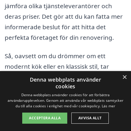
jämföra olika tjänsteleverantörer och
deras priser. Det gör att du kan fatta mer
informerade beslut för att hitta det
perfekta företaget för din renovering.
Så, oavsett om du drömmer om ett
modernt kök eller en klassisk stil, tar
×
hänsyn till ovanstående punkter och
Denna webbplats använder
cookies
inhämtar offerter kan hjälpa dig att göra
Denna webbplats använder cookies för att förbättra
en köksrenovering i Stockholm både
användarupplevelsen. Genom att använda vår webbplats samtycker
du till alla cookies i enlighet med vår cookiepolicy.
Läs mer
framgångsrik och kostnadseffektiv. Kom
ihåg att en noggrant planerad renovering
ACCEPTERA ALLA
AVVISA ALLT
är nyckeln till ett kök som både är