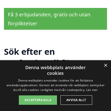
Få 3 erbjudanden, gratis och utan
förpliktelser
Sök efter en
professionell för
×
Denna webbplats använder
köksrenovering i andra
cookies
Denna webbplats använder cookies för att förbättra
städer nära Storholmen
användarupplevelsen. Genom att använda vår webbplats samtycker
du till alla cookies i enlighet med vår cookiepolicy.
Läs mer
ACCEPTERA ALLA
AVVISA ALLT
Att planera en köksrenovering i