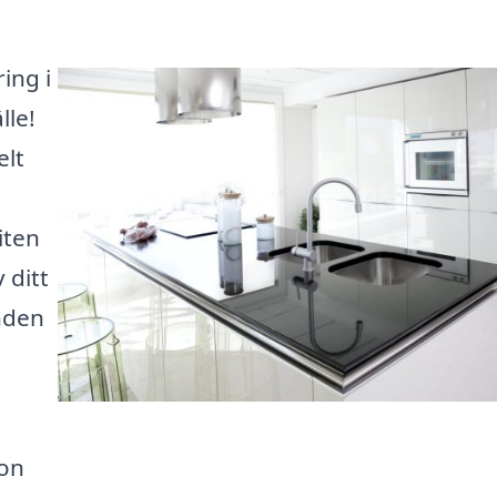
ing i
lle!
elt
iten
 ditt
anden
ion