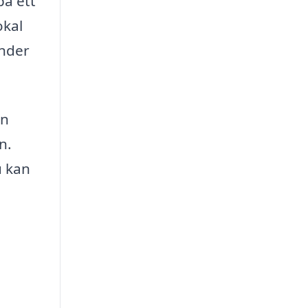
pa ett
okal
ender
en
n.
u kan