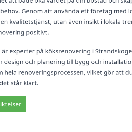
et att både öka värdet på din bostad och ska
 behov. Genom att använda ett företag med l
en kvalitetstjänst, utan även insikt i lokala tr
overing positivt.
 är experter på köksrenovering i Strandskog
 design och planering till bygg och installatio
 hela renoveringsprocessen, vilket gör att d
det står klart.
iktelser