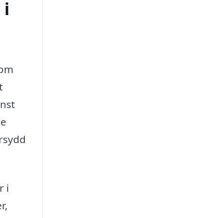
 i
 om
t
inst
re
arsydd
 i
r,