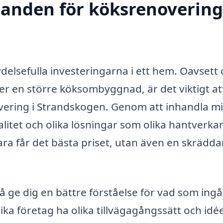
danden för köksrenovering
delsefulla investeringarna i ett hem. Oavsett
er en större köksombyggnad, är det viktigt at
vering i Strandskogen. Genom att inhandla m
alitet och olika lösningar som olika hantverka
bara får det bästa priset, utan även en skrädd
å ge dig en bättre förståelse för vad som ingår
a företag ha olika tillvägagångssätt och idée