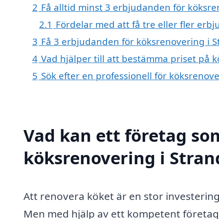
2
Få alltid minst 3 erbjudanden för köksr
2.1
Fördelar med att få tre eller fler er
3
Få 3 erbjudanden för köksrenovering i S
4
Vad hjälper till att bestämma priset på
5
Sök efter en professionell för köksreno
Vad kan ett företag som
köksrenovering i Stran
Att renovera köket är en stor investeri
Men med hjälp av ett kompetent företag 