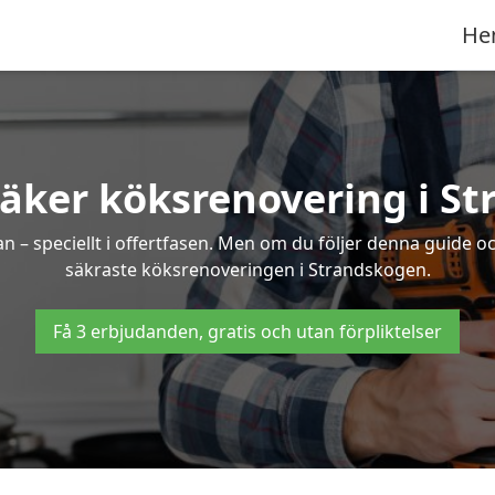
He
säker köksrenovering i S
an – speciellt i offertfasen. Men om du följer denna guide o
säkraste köksrenoveringen i Strandskogen.
Få 3 erbjudanden, gratis och utan förpliktelser