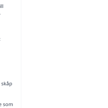
ll
r
:
, skåp
re som