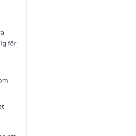
a
ya
ig för
nom
et