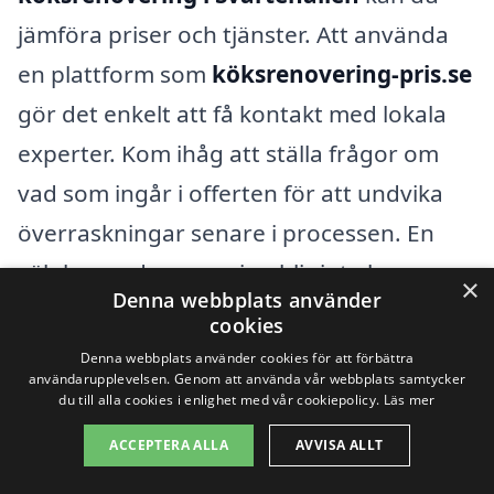
jämföra priser och tjänster. Att använda
en plattform som
köksrenovering-pris.se
gör det enkelt att få kontakt med lokala
experter. Kom ihåg att ställa frågor om
vad som ingår i offerten för att undvika
överraskningar senare i processen. En
välplanerad renovering blir inte bara mer
×
Denna webbplats använder
kostnadseffektiv, utan ger också ett kök
cookies
som du kan njuta av under många år
Denna webbplats använder cookies för att förbättra
användarupplevelsen. Genom att använda vår webbplats samtycker
framöver.
du till alla cookies i enlighet med vår cookiepolicy.
Läs mer
ACCEPTERA ALLA
AVVISA ALLT
Få 3 erbjudanden, gratis och utan