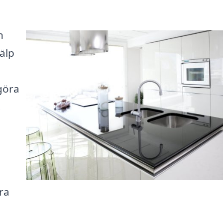
n
älp
göra
.
era