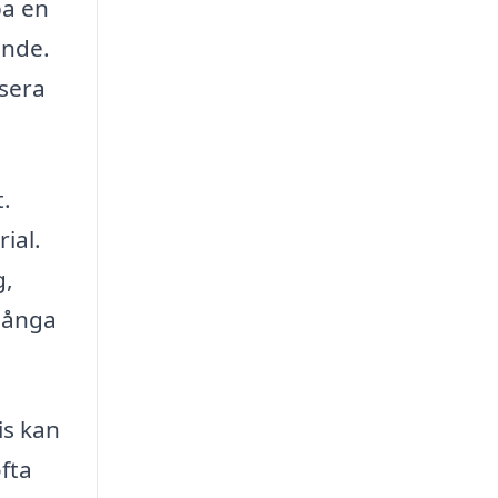
pa en
ande.
isera
t.
ial.
g,
 många
is kan
ofta