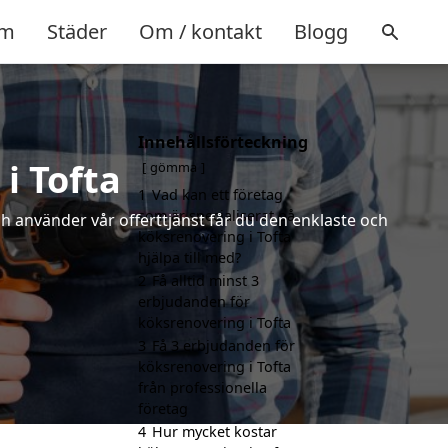
m
Städer
Om / kontakt
Blogg
Innehållsförteckning
i Tofta
gömma
1
Vad kan ett företag
som är specialiserat på
ch använder vår offerttjänst får du den enklaste och
köksrenovering i Tofta
hjälpa till med?
2
Få alltid minst 3
erbjudanden för
köksrenovering i Tofta
3
Få 3 erbjudanden för
köksrenovering i Tofta
från professionella
företag
4
Hur mycket kostar