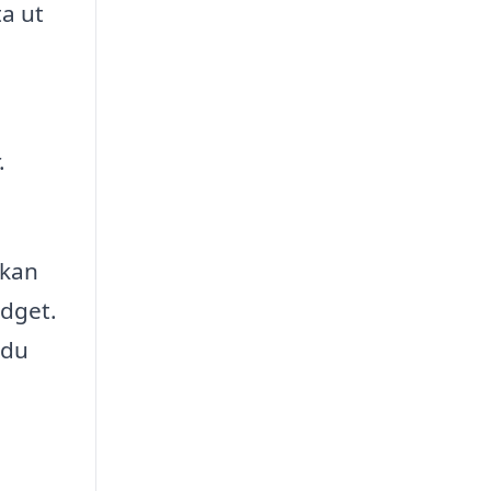
a ut
.
 kan
udget.
 du