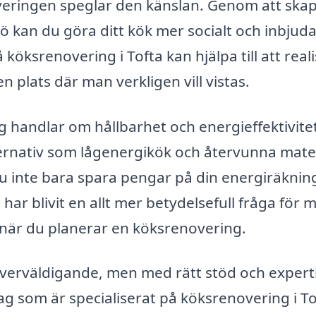
enoveringen speglar den känslan. Genom att ska
sö kan du göra ditt kök mer socialt och inbjud
 köksrenovering i Tofta kan hjälpa till att real
 en plats där man verkligen vill vistas.
 handlar om hållbarhet och energieffektivite
ernativ som lågenergikök och återvunna mater
u inte bara spara pengar på din energiräknin
a har blivit en allt mer betydelsefull fråga för
 när du planerar en köksrenovering.
överväldigande, men med rätt stöd och expert
tag som är specialiserat på köksrenovering i T