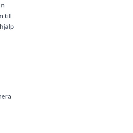
an
till
hjälp
mera