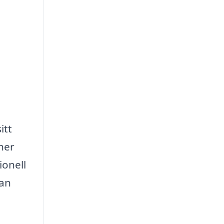
itt
ner
ionell
kan