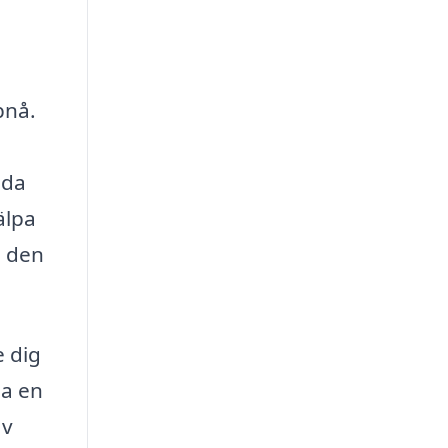
pnå.
nda
älpa
a den
e dig
ha en
av